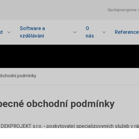
Spolupracujeme 
Software a
O
t
Reference
vzdělávání
nás
obchodní podmínky
becné obchodní podmínky
DEKPROJEKT s.r.o. - poskytovatel specializovyných služeb v rám
becnými obchodními podmínkami
(VOP) platnými od 1. června 2