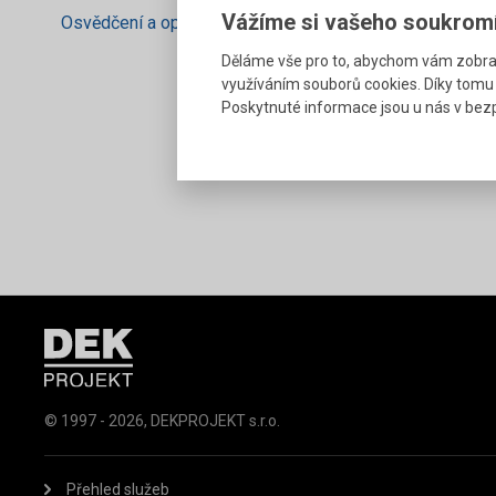
Vážíme si vašeho soukrom
Osvědčení a oprávnění
Děláme vše pro to, abychom vám zobraz
využíváním souborů cookies. Díky tomu
Poskytnuté informace jsou u nás v bezp
© 1997 - 2026, DEKPROJEKT s.r.o.
Přehled služeb