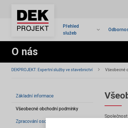
Přehled
Odbornos
služeb
O nás
DEKPROJEKT: Expertní služby ve stavebnictví
Všeobecné 
Všeo
Základní informace
Všeobecné obchodní podmínky
Společnost 
Zpracování osobních údajů
těmito
Všeo