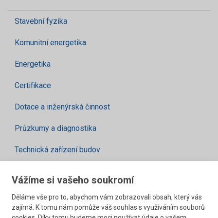
Stavební fyzika
Komunitní energetika
Energetika
Certifikace
Dotace a inženýrská činnost
Průzkumy a diagnostika
Technická zařízení budov
Vážíme si vašeho soukromí
Posudky a projekty
Děláme vše pro to, abychom vám zobrazovali obsah, který vás
zajímá. K tomu nám pomůže váš souhlas s využíváním souborů
Komplexní technická podpora od prvotního záměru po
cookies. Díky tomu budeme moci používat údaje o vašem